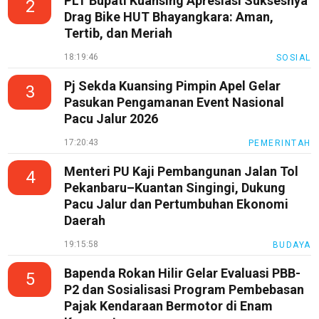
PLT Bupati Kuansing Apresiasi Suksesnya
2
Drag Bike HUT Bhayangkara: Aman,
Trending
Tertib, dan Meriah
Smartphone
18:19:46
SOSIAL
Guide
Pj Sekda Kuansing Pimpin Apel Gelar
EduBudaya
3
Pasukan Pengamanan Event Nasional
EduStyle
Pacu Jalur 2026
TeknoGame
17:20:43
PEMERINTAH
Economy
Menteri PU Kaji Pembangunan Jalan Tol
4
Pekanbaru–Kuantan Singingi, Dukung
Tekno
Pacu Jalur dan Pertumbuhan Ekonomi
Recipes
Daerah
Loker
19:15:58
BUDAYA
InfoKepri
Bapenda Rokan Hilir Gelar Evaluasi PBB-
5
P2 dan Sosialisasi Program Pembebasan
KuansingTerkini
Pajak Kendaraan Bermotor di Enam