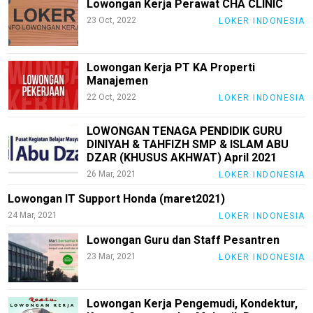
Lowongan Kerja Perawat CHA CLINIC
German
23 Oct, 2022
LOKER INDONESIA
Loker
Jakarta
Lowongan Kerja PT KA Properti
Loker
Manajemen
Jawa
22 Oct, 2022
LOKER INDONESIA
Timur
LOWONGAN TENAGA PENDIDIK GURU
N
DINIYAH & TAHFIZH SMP & ISLAM ABU
E
DZAR (KHUSUS AKHWAT) April 2021
T
W
26 Mar, 2021
LOKER INDONESIA
O
R
Lowongan IT Support Honda (maret2021)
K
24 Mar, 2021
LOKER INDONESIA
Lowongan Guru dan Staff Pesantren
23 Mar, 2021
LOKER INDONESIA
jawabarat
Guide
Lowongan Kerja Pengemudi, Kondektur,