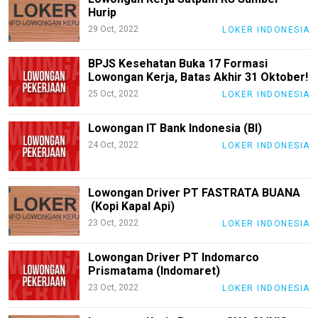
M
Hurip
E
N
29 Oct, 2022
LOKER INDONESIA
U
BPJS Kesehatan Buka 17 Formasi
Lowongan Kerja, Batas Akhir 31 Oktober!
Home
25 Oct, 2022
LOKER INDONESIA
Lowongan
Lowongan IT Bank Indonesia (BI)
Riau
24 Oct, 2022
LOKER INDONESIA
Lowongan
Jerman
Lowongan Driver PT FASTRATA BUANA
Lowongan
(Kopi Kapal Api)
Malaysia
23 Oct, 2022
LOKER INDONESIA
Loker
Indonesia
Lowongan Driver PT Indomarco
Prismatama (Indomaret)
Loker
23 Oct, 2022
LOKER INDONESIA
Malaysia
Loker