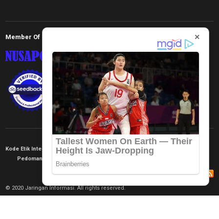
×
Member Of
Kode Etik Internal
KEJ
Disclaimer
Tentang Kami
Pedoman Media Siber
Redaksi
© 2020 Jaringan Informasi. All rights reserved.