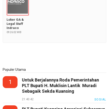
Theme
Sains
Finance
Loker GA &
Legal Staff
Entertain
Indraco
09:26:02 WIB
Edukasi
InfoTerbaru
Traveling
Sport
Populer Utama
TeknoPedia
Untuk Berjalannya Roda Pemerintahan
Blog
1
PLT Bupati H. Muklisin Lantik Muradi
Techno
Sebagaik Sekda Kuansing
Guide
21:40:42
SOSIAL
Automotive
Guide