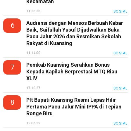
Bisnis
Kecamatan
Sehat
11:38:38
SOSIAL
PotensiRohil
Audiensi dengan Mensos Berbuah Kabar
6
Baik, Saifullah Yusuf Dijadwalkan Buka
LabuhanBatu
Pacu Jalur 2026 dan Resmikan Sekolah
Info
Rakyat di Kuansing
Rohul
11:14:00
SOSIAL
Nusapos
Pemkab Kuansing Serahkan Bonus
7
Kepada Kapilah Berprestasi MTQ Riau
Karir
XLIV
pendidikan
17:10:27
SOSIAL
Kode
Plt Bupati Kuansing Resmi Lepas Hilir
8
Etik
Pertama Pacu Jalur Mini IPPA di Tepian
Internal
Ronge Biru
KEJ
19:05:29
SOSIAL
Disclaimer