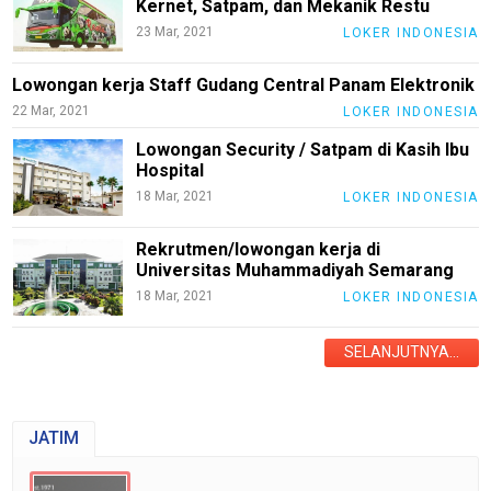
Money
Kernet, Satpam, dan Mekanik Restu
23 Mar, 2021
LOKER INDONESIA
Liputan
Real
Lowongan kerja Staff Gudang Central Panam Elektronik
22 Mar, 2021
LOKER INDONESIA
Gadget
Guide
Lowongan Security / Satpam di Kasih Ibu
Hospital
Cat
18 Mar, 2021
LOKER INDONESIA
Food
Lifestyle
Rekrutmen/lowongan kerja di
Universitas Muhammadiyah Semarang
Review
18 Mar, 2021
LOKER INDONESIA
Pinjol
SourceCode
SELANJUTNYA...
Otomotif
infotorial
JATIM
Tutor