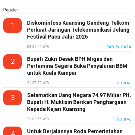
InfoKepri
Populer
KuansingTerkini
Diskominfoss Kuansing Gandeng Telkom
1
Perkuat Jaringan Telekomunikasi Jelang
Bisnis
Festival Pacu Jalur 2026
Sehat
08:56:40 WIB
PARIWISATA
PotensiRohil
Bupati Zukri Desak BPH Migas dan
2
LabuhanBatu
Pertamina Segera Buka Penyaluran BBM
untuk Kuala Kampar
Info
Rohul
21:07:30 WIB
SOSIAL
Nusapos
Selamatkan Uang Negara 74.97 Miliar Plt.
3
Bupati H. Muklisin Berikan Penghargaan
Kepada Kejari Kuansing
Karir
pendidikan
21:00:56 WIB
SOSIAL
Kode
Untuk Berjalannya Roda Pemerintahan
4