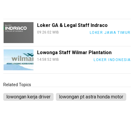
Otomotif
infotorial
Tutor
Loker GA & Legal Staff Indraco
Theme
09:26:02 WIB
LOKER JAWA TIMUR
Sains
Lowonga Staff Wilmar Plantation
Finance
14:58:52 WIB
LOKER INDONESIA
Entertain
Edukasi
Related Topics
InfoTerbaru
lowongan kerja driver
lowongan pt astra honda motor
Traveling
Sport
TeknoPedia
Blog