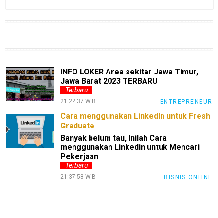
jawabarat
Guide
Money
Liputan
INFO LOKER Area sekitar Jawa Timur,
Jawa Barat 2023 TERBARU
Real
Terbaru
Gadget
21:22:37 WIB
ENTREPRENEUR
Guide
Cara menggunakan LinkedIn untuk Fresh
Graduate
Cat
Banyak belum tau, Inilah Cara
Food
menggunakan Linkedin untuk Mencari
Pekerjaan
Lifestyle
Terbaru
Review
21:37:58 WIB
BISNIS ONLINE
Pinjol
SourceCode