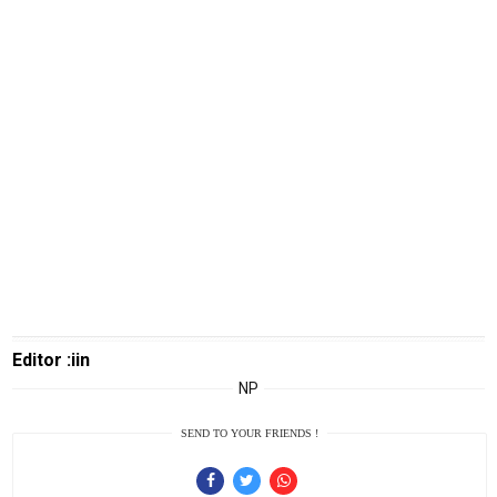
U
Home
lowongan
kerja
driver
lowongan
pt astra
honda
motor
N
E
Editor :iin
T
W
NP
O
R
SEND TO YOUR FRIENDS !
K