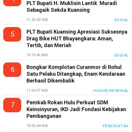
Etik
PLT Bupati H. Muklisin Lantik Muradi
Internal
Sebagaik Sekda Kuansing
KEJ
21:40:42 WIB
SOSIAL
Disclaimer
PLT Bupati Kuansing Apresiasi Suksesnya
5
Drag Bike HUT Bhayangkara: Aman,
Tentang
Tertib, dan Meriah
Kami
Pedoman
18:19:46 WIB
SOSIAL
Media
Bongkar Komplotan Curanmor di Rohul
Siber
6
Satu Pelaku Ditangkap, Enam Kendaraan
Redaksi
Berhasil Dikembalik
Index
11:04:37 WIB
HUKUM/KRIMINAL
All
Pemkab Rokan Hulu Perkuat SDM
7
Keinsinyuran, IKD Jadi Fondasi Kebijakan
Pembangunan
18:35:44 WIB
PEMERINTAH