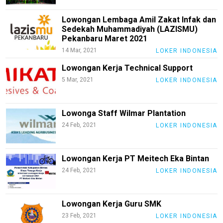
Lowongan Lembaga Amil Zakat Infak dan
Sedekah Muhammadiyah (LAZISMU)
Home
Pekanbaru Maret 2021
14 Mar, 2021
LOKER INDONESIA
N
E
Lowongan Kerja Technical Support
T
W
5 Mar, 2021
LOKER INDONESIA
O
R
K
Lowonga Staff Wilmar Plantation
24 Feb, 2021
LOKER INDONESIA
jawabarat
Lowongan Kerja PT Meitech Eka Bintan
Guide
24 Feb, 2021
LOKER INDONESIA
Money
Liputan
Lowongan Kerja Guru SMK
Real
23 Feb, 2021
LOKER INDONESIA