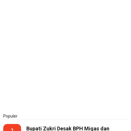
EduBudaya
EduStyle
TeknoGame
Economy
Tekno
Recipes
Loker
InfoKepri
KuansingTerkini
Bisnis
Sehat
Populer
PotensiRohil
Bupati Zukri Desak BPH Migas dan