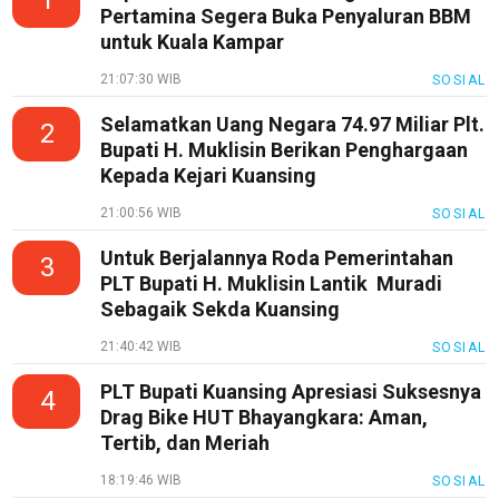
1
Pertamina Segera Buka Penyaluran BBM
LabuhanBatu
untuk Kuala Kampar
Info
Rohul
21:07:30 WIB
SOSIAL
Nusapos
Selamatkan Uang Negara 74.97 Miliar Plt.
2
Bupati H. Muklisin Berikan Penghargaan
Kepada Kejari Kuansing
Karir
21:00:56 WIB
SOSIAL
pendidikan
Untuk Berjalannya Roda Pemerintahan
3
Kode
PLT Bupati H. Muklisin Lantik Muradi
Etik
Sebagaik Sekda Kuansing
Internal
21:40:42 WIB
SOSIAL
KEJ
PLT Bupati Kuansing Apresiasi Suksesnya
Disclaimer
4
Drag Bike HUT Bhayangkara: Aman,
Tentang
Tertib, dan Meriah
Kami
18:19:46 WIB
SOSIAL
Pedoman