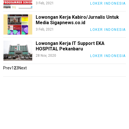
3 Feb, 2021
LOKER INDONESIA
Entertain
Lowongan Kerja Kabiro/Jurnalis Untuk
Edukasi
Media Sigapnews.co.id
InfoTerbaru
3 Feb, 2021
LOKER INDONESIA
Traveling
Lowongan Kerja IT Support EKA
Sport
HOSPITAL Pekanbaru
28 Nov, 2020
LOKER INDONESIA
TeknoPedia
Prev
1
2
3
Next
Blog
Techno
Guide
Automotive
Guide
Trending
Smartphone
Guide