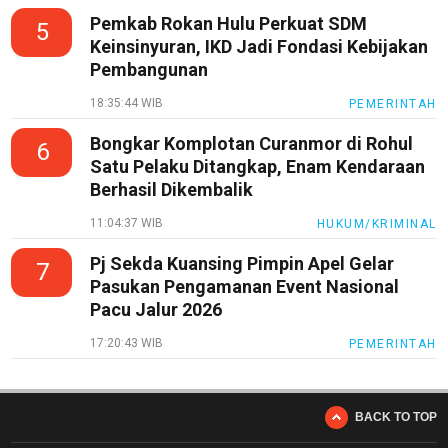
Media
Pemkab Rokan Hulu Perkuat SDM
5
Siber
Keinsinyuran, IKD Jadi Fondasi Kebijakan
Pembangunan
Redaksi
18:35:44 WIB
PEMERINTAH
Index
All
Bongkar Komplotan Curanmor di Rohul
6
Satu Pelaku Ditangkap, Enam Kendaraan
Berhasil Dikembalik
11:04:37 WIB
HUKUM/KRIMINAL
Pj Sekda Kuansing Pimpin Apel Gelar
7
Pasukan Pengamanan Event Nasional
Pacu Jalur 2026
17:20:43 WIB
PEMERINTAH
BACK TO TOP