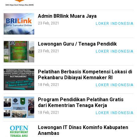
Gadget
Guide
Admin BRIlink Muara Jaya
Cat
23 Feb, 2021
LOKER INDONESIA
Food
Lifestyle
Lowongan Guru / Tenaga Pendidik
Review
23 Feb, 2021
LOKER INDONESIA
Pinjol
SourceCode
Pelatihan Berbasis Kompetensi Lokasi di
Pekanbaru Dibiayai Kemnaker RI
Otomotif
18 Feb, 2021
LOKER INDONESIA
infotorial
Program Pendidikan Pelatihan Gratis
Tutor
dari Kementrian Tenaga Kerja
Theme
18 Feb, 2021
LOKER INDONESIA
Sains
Lowongan IT Dinas Kominfo Kabupaten
Anambas
Finance