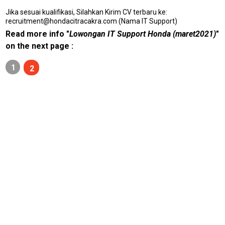
E
N
Jika sesuai kualifikasi, Silahkan Kirim CV terbaru ke:
U
recruitment@hondacitracakra.com (Nama IT Support)
Read more info "
Lowongan IT Support Honda (maret2021)
"
on the next page :
Home
1
2
lowongan
tenaga
pendidik
guru
N
E
T
W
O
R
K
jawabarat