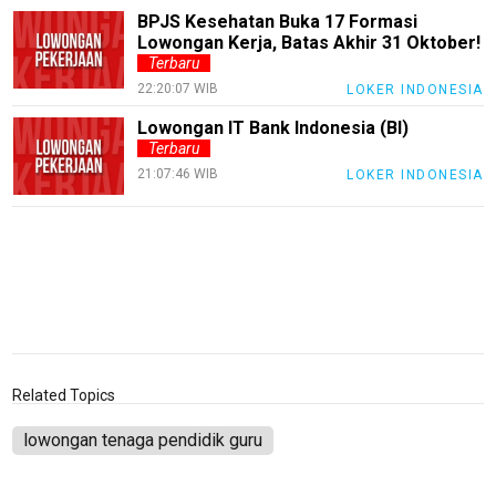
BPJS Kesehatan Buka 17 Formasi
Tutor
Lowongan Kerja, Batas Akhir 31 Oktober!
Theme
Terbaru
22:20:07 WIB
LOKER INDONESIA
Sains
Lowongan IT Bank Indonesia (BI)
Finance
Terbaru
21:07:46 WIB
LOKER INDONESIA
Entertain
Edukasi
InfoTerbaru
Traveling
Sport
TeknoPedia
Related Topics
Blog
lowongan tenaga pendidik guru
Techno
Guide