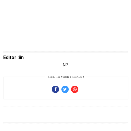
Guide
Money
Liputan
Real
Gadget
Guide
Editor :iin
Cat
NP
Food
SEND TO YOUR FRIENDS !
Lifestyle
Review
Pinjol
SourceCode
Otomotif
infotorial