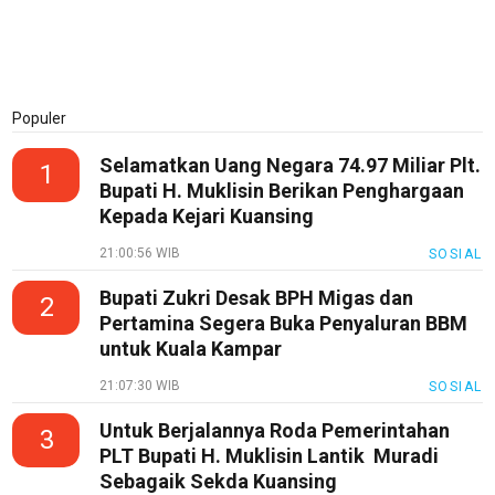
KuansingTerkini
Bisnis
Sehat
Populer
PotensiRohil
Selamatkan Uang Negara 74.97 Miliar Plt.
1
LabuhanBatu
Bupati H. Muklisin Berikan Penghargaan
Info
Kepada Kejari Kuansing
Rohul
21:00:56 WIB
SOSIAL
Nusapos
Bupati Zukri Desak BPH Migas dan
2
Pertamina Segera Buka Penyaluran BBM
Karir
untuk Kuala Kampar
pendidikan
21:07:30 WIB
SOSIAL
Kode
Untuk Berjalannya Roda Pemerintahan
3
Etik
PLT Bupati H. Muklisin Lantik Muradi
Internal
Sebagaik Sekda Kuansing