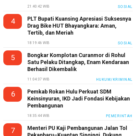
KEJ
21:40:42 WIB
SOSIAL
Disclaimer
PLT Bupati Kuansing Apresiasi Suksesnya
4
Tentang
Drag Bike HUT Bhayangkara: Aman,
Kami
Tertib, dan Meriah
Pedoman
18:19:46 WIB
SOSIAL
Media
Siber
Bongkar Komplotan Curanmor di Rohul
5
Satu Pelaku Ditangkap, Enam Kendaraan
Redaksi
Berhasil Dikembalik
Index
11:04:37 WIB
HUKUM/KRIMINAL
All
Pemkab Rokan Hulu Perkuat SDM
6
Keinsinyuran, IKD Jadi Fondasi Kebijakan
Pembangunan
18:35:44 WIB
PEMERINTAH
Menteri PU Kaji Pembangunan Jalan Tol
7
Pekanbaru–Kuantan Singingi, Dukung